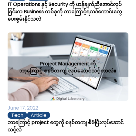
IT Operations နှင့် Security ကို ဟန်ချက်ညီအောင်လုပ်
ခြင်းက Business တစ်ခုကို ဘာကြောင့်ရလဒ်ကောင်းတွေ
ပေးစွမ်းနိုင်သလဲ
June 17, 2022
Tech
Article
ဘာကြောင့် project တွေကို စနစ်တကျ စီမံပြီးလုပ်ဆောင်
သင့်လဲ