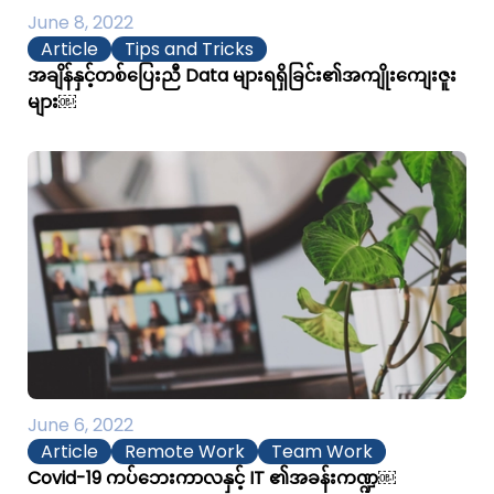
June 8, 2022
Article
Tips and Tricks
အချိန်နှင့်တစ်ပြေးညီ Data များရရှိခြင်း၏အကျိုးကျေးဇူး
များ￼
June 6, 2022
Article
Remote Work
Team Work
Covid-19 ကပ်ဘေးကာလနှင့် IT ၏အခန်းကဏ္ဍ￼