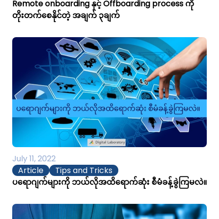
Remote onboarding နှင့် Offboarding process ကို
တိုးတက်စေနိုင်တဲ့ အချက် ၃ချက်
July 11, 2022
Article
Tips and Tricks
ပရောဂျက်များကို ဘယ်လိုအထိရောက်ဆုံး စီမံခန့်ခွဲကြမလဲ။