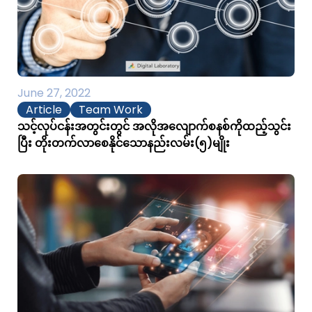
June 27, 2022
Article
Team Work
သင့်လုပ်ငန်းအတွင်းတွင် အလိုအလျောက်စနစ်ကိုထည့်သွင်း
ပြီး တိုးတက်လာစေနိုင်သောနည်းလမ်း(၅)မျိုး