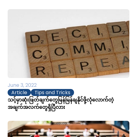
June 3, 2022
Article
Tips and Tricks
သင့်မှာဆုံးဖြတ်ချက်တွေမြန်မြန်ချနိုင်ဖို့လုံလောက်တဲ့
အချက်အလက်တွေရှိပြီလား