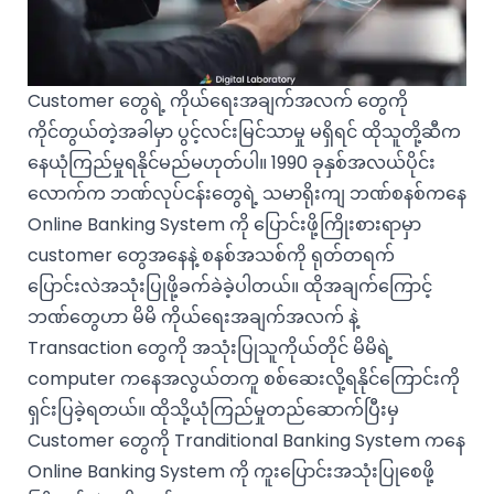
Customer တွေရဲ့ ကိုယ်ရေးအချက်အလက် တွေကို
ကိုင်တွယ်တဲ့အခါမှာ ပွင့်လင်းမြင်သာမှု မရှိရင် ထိုသူတို့ဆီက
နေယုံကြည်မှုရနိုင်မည်မဟုတ်ပါ။ 1990 ခုနှစ်အလယ်ပိုင်း
လောက်က ဘဏ်လုပ်ငန်းတွေရဲ့ သမာရိုးကျ ဘဏ်စနစ်ကနေ
Online Banking System ကို ပြောင်းဖို့ကြိုးစားရာမှာ
customer တွေအနေနဲ့ စနစ်အသစ်ကို ရုတ်တရက်
ပြောင်းလဲအသုံးပြုဖို့ခက်ခဲခဲ့ပါတယ်။ ထိုအချက်ကြောင့်
ဘဏ်တွေဟာ မိမိ ကိုယ်ရေးအချက်အလက် နဲ့
Transaction တွေကို အသုံးပြုသူကိုယ်တိုင် မိမိရဲ့
computer ကနေအလွယ်တကူ စစ်ဆေးလို့ရနိုင်ကြောင်းကို
ရှင်းပြခဲ့ရတယ်။ ထိုသို့ယုံကြည်မှုတည်ဆောက်ပြီးမှ
Customer တွေကို Tranditional Banking System ကနေ
Online Banking System ကို ကူးပြောင်းအသုံးပြုစေဖို့