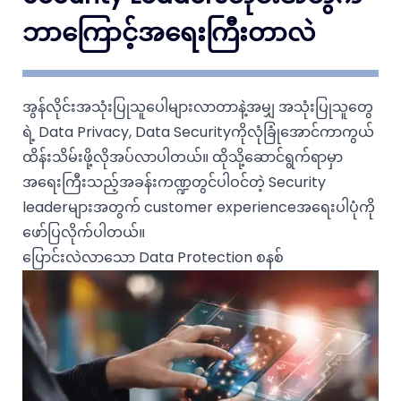
ဘာကြောင့်အရေးကြီးတာလဲ
အွန်လိုင်းအသုံးပြုသူပေါများလာတာနဲ့အမျှ အသုံးပြုသူတွေ
ရဲ့ Data Privacy, Data Securityကိုလုံခြုံအောင်ကာကွယ်
ထိန်းသိမ်းဖို့လိုအပ်လာပါတယ်။ ထိုသို့ဆောင်ရွက်ရာမှာ
အရေးကြီးသည့်အခန်းကဏ္ဍတွင်ပါဝင်တဲ့ Security
leaderများအတွက် customer experienceအရေးပါပုံကို
ဖော်ပြလိုက်ပါတယ်။
ပြောင်းလဲလာသော Data Protection စနစ်