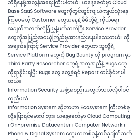
သိရှိနေဖို့အလွန်အရေးကြီးပါတယ်။ ယနေ့ခေတ်မှာ Cloud
Base SaaS Software တွေကိုတွင်တွင်ကျယ်ကျယ်သုံးနေ
ကြပေမယ့် Customer တွေအနေနဲ့ မိမိတို့ရဲ့ ကိုယ်ရေး
အချက်အလက်လုံခြုံမှုနဲ့ပက်သက်ပြီး Service Provider
တွေကိုအပြည့်အဝယုံကြည်မှုအားနည်းနေပါသေးတယ်။ ထို
အချက်ကြောင့် Service Provider တွေဟာ သူတို့ရဲ့
Service Platform တွေကို Bug Bounty လို program မှာ
Third Party Researcher တွေရဲ့အကူအညီနဲ့ Bugs တွေ
ကိုရှာခိုင်းရပြီး Bugs တွေ တွေ့ခဲ့ရင် Report တင်ခိုင်းရပါ
တယ်။
Information Security အဖွဲ့အစည်းအတွက်ဘယ်လိုပါဝင်
ကူညီမလဲ
Information System ဆိုတာဟာ Ecosystem ကြီးတစ်ခု
လို့ပြောရင်မမှားပါဘူး။ ယနေ့ခေတ်မှာ Cloud Computing
၊ On-premise Datacenter ၊ Computer Network ၊
Phone & Digital System တွေဟာတစ်ခုနဲ့တစ်ခုချိတ်ဆက်