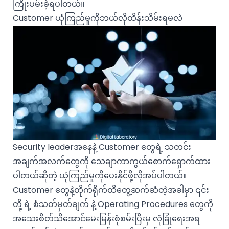
ကြိုးပမ်းခဲ့ရပါတယ်။
Customer ယုံကြည်မှုကိုဘယ်လိုထိန်းသိမ်းရမလဲ
Security leaderအနေနဲ့ Customer တွေရဲ့ သတင်း
အချက်အလက်တွေကို သေချာကာကွယ်စောက်ရှောက်ထား
ပါတယ်ဆိုတဲ့ ယုံကြည်မှုကိုပေးနိုင်ဖို့လိုအပ်ပါတယ်။
Customer တွေနဲ့တိုက်ရိုက်ထိတွေ့ဆက်ဆံတဲ့အခါမှာ ၎င်း
တို့ ရဲ့ စံသတ်မှတ်ချက် နဲ့ Operating Procedures တွေကို
အသေးစိတ်သိအောင်မေးမြန်းစုံစမ်းပြီးမှ လုံခြုံရေးအရ