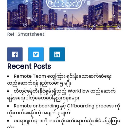
Ref :
Smartsheet
Recent Posts
Remote Team တွေကြား ရင်းနှီးသောဆက်ဆံရေး
တည်ဆောက်ရန် နည်းလမ်း ၅ မျိုး
တီထွင်ဖန်တီးနိုင်စွမ်းရှိသည့် Workflow တည်ဆောက်
ရန်အရေးပါတဲ့ခေတ်ပေါ်နည်းစနစ်များ
Remote onboarding နှင့် Offboarding process ကို
တိုးတက်စေနိုင်တဲ့ အချက် ၃ချက်
ပရောဂျက်များကို ဘယ်လိုအထိရောက်ဆုံး စီမံခန့်ခွဲကြမ
လဲ။