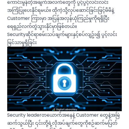
ကောင်းမွန်တဲ့အချက်အလက်တွေကို ပွင့်ပွင့်လင်းလင်း
အကြံပြုပေးနိုင်ရမယ်။ ထိုကဲ့သို့လုပ်ဆောင်ခြင်းဖြင့်မိမိနဲ့
Customer ကြားမှာ အပြန်အလှန်ယုံကြည်မှုကိုရရှိပြီး
ရေရှည်လက်တွဲသွားနိုင်မှာဖြစ်တယ်။
Securityဆိုင်ရာစမ်းသပ်ချက်များနှင့်စပ်လျဥ်း၍ ပွင့်လင်း
မြင်သာမှုရှိခြင်း
Security leaderတယောက်အနေနဲ့ Customer တွေနဲ့အမြဲ
ဆက်သွယ်ပြီး ၎င်းတို့ရဲ့လိုအပ်ချက်တွေကိုစဉ်ဆက်မပြတ်