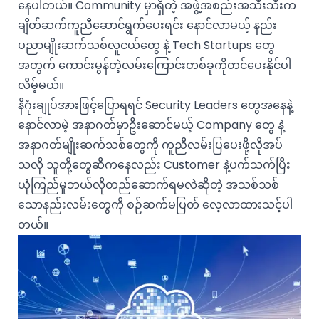
နေပါတယ်။ Community မှာရှိတဲ့ အဖွဲ့အစည်းအသီးသီးက
ချိတ်ဆက်ကူညီဆောင်ရွက်ပေးရင်း နောင်လာမယ့် နည်း
ပညာမျိုးဆက်သစ်လူငယ်တွေ နဲ့ Tech Startups တွေ
အတွက် ကောင်းမွန်တဲ့လမ်းကြောင်းတစ်ခုကိုတင်ပေးနိုင်ပါ
လိမ့်မယ်။
နိဂုံးချုပ်အားဖြင့်ပြောရရင် Security Leaders တွေအနေနဲ့
နောင်လာမဲ့ အနာဂတ်မှာဦးဆောင်မယ့် Company တွေ နဲ့
အနာဂတ်မျိုးဆက်သစ်တွေကို ကူညီလမ်းပြပေးဖို့လိုအပ်
သလို သူတို့တွေဆီကနေလည်း Customer နဲ့ပက်သက်ပြီး
ယုံကြည်မှုဘယ်လိုတည်ဆောက်ရမလဲဆိုတဲ့ အသစ်သစ်
သောနည်းလမ်းတွေကို စဉ်ဆက်မပြတ် လေ့လာထားသင့်ပါ
တယ်။