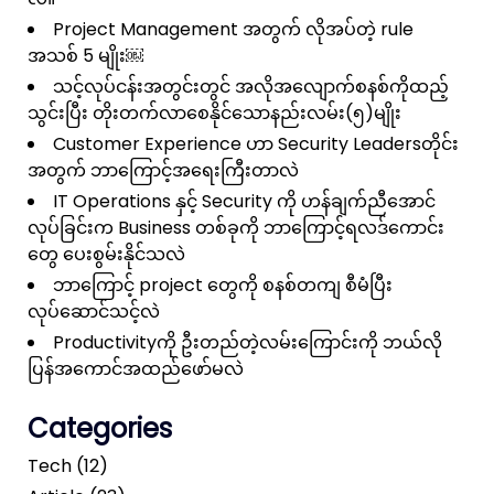
Project Management အတွက် လိုအပ်တဲ့ rule
အသစ် 5 မျိုး￼
သင့်လုပ်ငန်းအတွင်းတွင် အလိုအလျောက်စနစ်ကိုထည့်
သွင်းပြီး တိုးတက်လာစေနိုင်သောနည်းလမ်း(၅)မျိုး
Customer Experience ဟာ Security Leadersတိုင်း
အတွက် ဘာကြောင့်အရေးကြီးတာလဲ
IT Operations နှင့် Security ကို ဟန်ချက်ညီအောင်
လုပ်ခြင်းက Business တစ်ခုကို ဘာကြောင့်ရလဒ်ကောင်း
တွေ ပေးစွမ်းနိုင်သလဲ
ဘာကြောင့် project တွေကို စနစ်တကျ စီမံပြီး
လုပ်ဆောင်သင့်လဲ
Productivityကို ဦးတည်တဲ့လမ်းကြောင်းကို ဘယ်လို
ပြန်အကောင်အထည်ဖော်မလဲ
Categories
Tech (12)